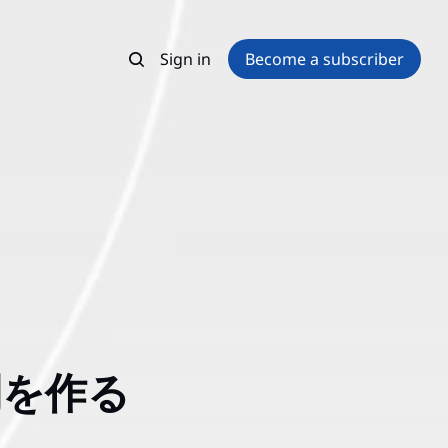
Sign in
Become a subscriber
間を作る