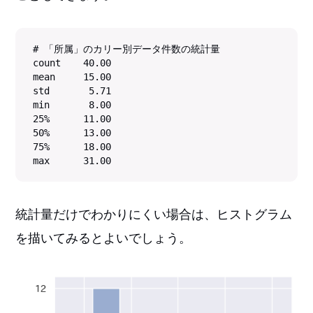
# 「所属」のカリー別データ件数の統計量

count    40.00

mean     15.00

std       5.71

min       8.00

25%      11.00

50%      13.00

75%      18.00

max      31.00
統計量だけでわかりにくい場合は、ヒストグラム
を描いてみるとよいでしょう。