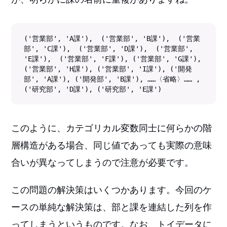
('営業部', 'A課'),  ('営業部', 'B課'),  ('営業
部', 'C課'),  ('営業部', 'D課'),  ('営業部', 
'E課'),  ('営業部', 'F課'), ('営業部', 'G課'), 
('営業部', 'H課'), ('営業部', 'I課'), ('開発
部', 'A課'), ('開発部', 'B課'), ……〈省略〉…… , 
('研究部', 'D課'), ('研究部', 'E課')
このように、カテゴリカル変数同士に何らかの階
層構造がある場合、同じ値であっても実際の意味
合いが異なってしまうので注意が必要です。
この問題の解決策はいくつかあります。今回のケ
ースの単純な解決策は、部と課を連結した列を作
ってしまうというものです。なお、トイデータに