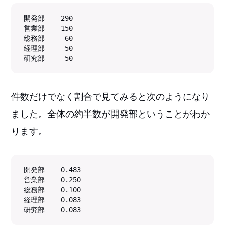
開発部    290

営業部    150

総務部     60

経理部     50

研究部     50
件数だけでなく割合で見てみると次のようになり
ました。全体の約半数が開発部ということがわか
ります。
開発部    0.483

営業部    0.250

総務部    0.100

経理部    0.083

研究部    0.083