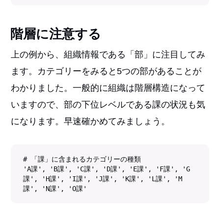
階層に注意する
上の例から、組織情報である「部」に注目してみ
ます。カテゴリーをみると5つの部があることが
わかりました。一般的に組織は階層構造になって
いますので、部の下位レベルである課の状況も気
になります。早速確かめてみましょう。
# 「課」に含まれるカテゴリーの種類

'A課', 'B課', 'C課', 'D課', 'E課', 'F課', 'G
課', 'H課', 'I課', 'J課', 'K課', 'L課', 'M
課', 'N課', 'O課'