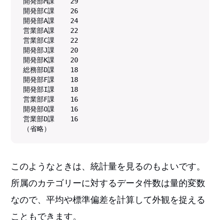
開発部M課    29

開発部C課    26

開発部A課    24

営業部A課    22

営業部C課    22

開発部J課    20

開発部K課    20

総務部D課    18

開発部F課    18

開発部I課    18

営業部F課    16

開発部O課    16

営業部D課    16

（省略）
このようなときは、統計量を見るのもよいです。
所属のカテゴリーに対するデータ件数は量的変数
なので、平均や標準偏差を計算して外観を捉える
こともできます。