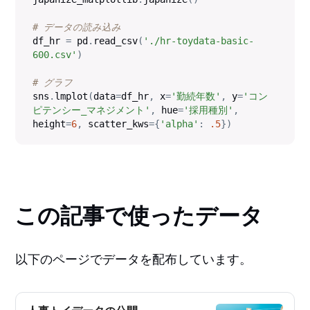
# データの読み込み
df_hr 
=
 pd
.
read_csv
(
'./hr-toydata-basic-
600.csv'
)
# グラフ
sns
.
lmplot
(
data
=
df_hr
,
 x
=
'勤続年数'
,
 y
=
'コン
ピテンシー_マネジメント'
,
 hue
=
'採用種別'
,
height
=
6
,
 scatter_kws
=
{
'alpha'
:
.5
}
)
この記事で使ったデータ
以下のページでデータを配布しています。