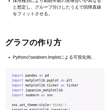
採用種別により勤続年数の意味合いが異なる
と想定し、グループ分けしたうえで回帰直線
をフィットさせる。
グラフの作り方
Pythonのseaborn.lmplotによる可視化例。
import
 pandas 
as
import
 matplotlib
.
pyplot 
as
import
 matplotlib
.
ticker 
as
import
import
 seaborn 
as
 sns

sns
.
set_theme
(
style
=
'ticks'
)
japanize_matplotlib
.
japanize
(
)