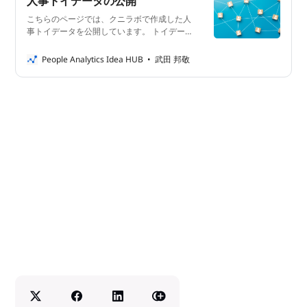
人事トイデータの公開
こちらのページでは、クニラボで作成した人
事トイデータを公開しています。 トイデー
タとは？ トイデータ(Toy Data)とは、演習用
に使えるリアルでないデータのことをいいま
People Analytics Idea HUB
武田 邦敬
す。データ分析や機械学習のライブラリに附
属する場合もあり、手元にデータがなくても
そのライブラリをすぐに試せるのが利点で
す。 人事データ分析の演習にご活用くださ
い ピープルアナリティクスを学んでみたい
が手元に良いデータがない、という方も多い
のではないでしょうか。人事データは個人情
報を含むため、ピープルアナリティクスプロ
ジェクトの正式なメンバーでないと触ること
ができません。 そこで、演習用にデータを
自作しGoogleドライブより公開していま
す。これまでも代表のnote記事の中でリン
クを張っていたのですが、複数の記事で利用
するためこのページを作りました。 *
2023/11/29追記 「HRトイデータ_人事情報_
拡張版.csv 」を追加しました。 * 2024/3/23
追記 「HRトイデータ_月別時間外.csv 」を追
加しました。 * 2024/11/18追記 「HRトイデ
ータ_エンゲージメントスコア