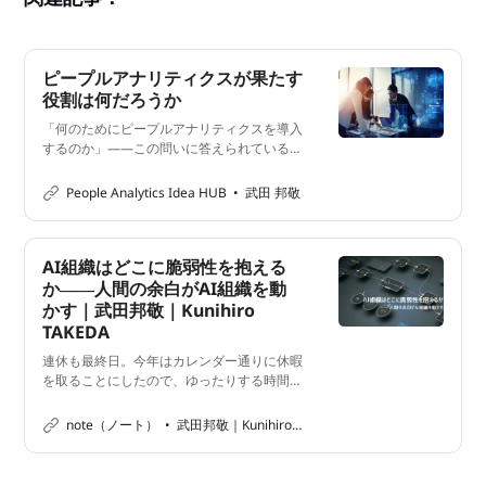
ピープルアナリティクスが果たす
役割は何だろうか
「何のためにピープルアナリティクスを導入
するのか」——この問いに答えられている組
織は少ない。分析手法の高度化ではなく、意
思決定の主体が変わっていくプロセスとして
People Analytics Idea HUB
武田 邦敬
捉え直したとき、ピープルアナリティクスの
本質が見えてくる。
AI組織はどこに脆弱性を抱える
か――人間の余白がAI組織を動
かす｜武田邦敬｜Kunihiro
TAKEDA
連休も最終日。今年はカレンダー通りに休暇
を取ることにしたので、ゆったりする時間は
本日まで。それなのに、早朝に目が覚めてし
まい、コーヒーを飲みながらいろいろな記事
note（ノート）
武田邦敬｜Kunihiro TAKEDA
を読んでいました。 そうしたところ、こち
らの記事が目に飛び込んできました。AIソロ
プレナーというワードに惹かれました。