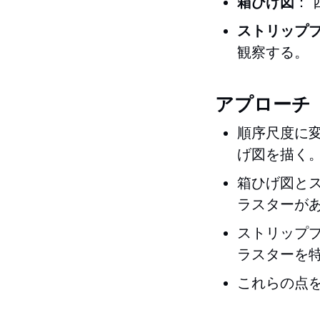
箱ひげ図
：
ストリップ
観察する。
アプローチ
順序尺度に
げ図を描く
箱ひげ図と
ラスターが
ストリップ
ラスターを
これらの点