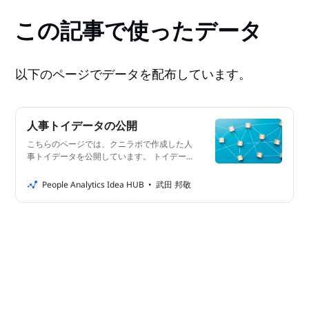
この記事で使ったデータ
以下のページでデータを配布しています。
人事トイデータの公開
こちらのページでは、クニラボで作成した人
事トイデータを公開しています。 トイデー
タとは？ トイデータ(Toy Data)とは、演習用
に使えるリアルでないデータのことをいいま
People Analytics Idea HUB
武田 邦敬
す。データ分析や機械学習のライブラリに附
属する場合もあり、手元にデータがなくても
そのライブラリをすぐに試せるのが利点で
す。 人事データ分析の演習にご活用くださ
い ピープルアナリティクスを学んでみたい
が手元に良いデータがない、という方も多い
のではないでしょうか。人事データは個人情
報を含むため、ピープルアナリティクスプロ
ジェクトの正式なメンバーでないと触ること
ができません。 そこで、演習用にデータを