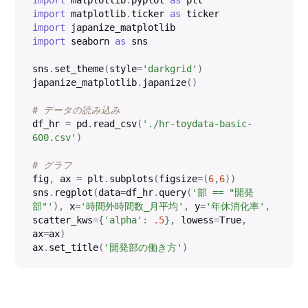
import
 matplotlib
.
ticker 
as
import
import
 seaborn 
as
 sns

sns
.
set_theme
(
style
=
'darkgrid'
)
japanize_matplotlib
.
japanize
(
)
# データの読み込み
df_hr 
=
 pd
.
read_csv
(
'./hr-toydata-basic-
600.csv'
)
# グラフ
fig
,
 ax 
=
 plt
.
subplots
(
figsize
=
(
6
,
6
)
)
sns
.
regplot
(
data
=
df_hr
.
query
(
'部 == "開発
部"'
)
,
 x
=
'時間外時間数_月平均'
,
 y
=
'年休消化率'
,
scatter_kws
=
{
'alpha'
:
.5
}
,
 lowess
=
True
,
ax
=
ax
)
ax
.
set_title
(
'開発部の働き方'
)