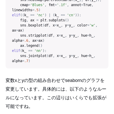
    cmap
=
'Blues'
,
 fmt
=
'.1f'
,
 annot
=
True
,
linewidths
=
.5
)
elif
(
(
k_ 
==
'nc'
)
|
(
k_ 
==
'cn'
)
)
:
    fig
,
 ax 
=
 plt
.
subplots
(
)
    sns
.
boxplot
(
df
,
 x
=
x_
,
 y
=
y_
,
 color
=
'w'
,
ax
=
ax
)
    sns
.
stripplot
(
df
,
 x
=
x_
,
 y
=
y_
,
 hue
=
h_
,
alpha
=
.6
,
 ax
=
ax
)
    ax
.
legend
(
)
elif
(
k_ 
==
'nn'
)
:
    sns
.
jointplot
(
df
,
 x
=
x_
,
 y
=
y_
,
 hue
=
h_
,
alpha
=
.7
)
変数xとyの型の組み合わせでseabornのグラフを
変更しています。具体的には、以下のようなルー
ルになっています。この辺りはいくらでも拡張が
可能ですね。