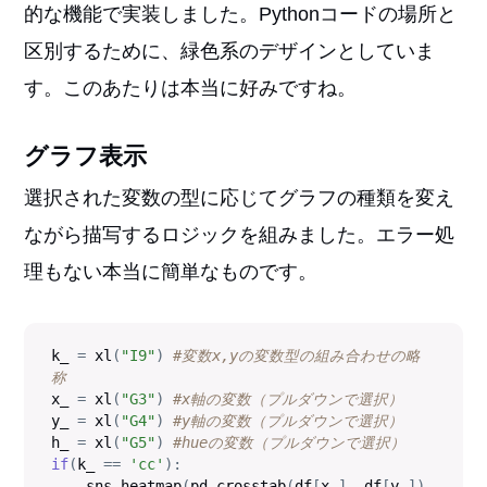
的な機能で実装しました。Pythonコードの場所と
区別するために、緑色系のデザインとしていま
す。このあたりは本当に好みですね。
グラフ表示
選択された変数の型に応じてグラフの種類を変え
ながら描写するロジックを組みました。エラー処
理もない本当に簡単なものです。
k_ 
=
 xl
(
"I9"
)
#変数x,yの変数型の組み合わせの略
称
x_ 
=
 xl
(
"G3"
)
#x軸の変数（プルダウンで選択）
y_ 
=
 xl
(
"G4"
)
#y軸の変数（プルダウンで選択）
h_ 
=
 xl
(
"G5"
)
#hueの変数（プルダウンで選択）
if
(
k_ 
==
'cc'
)
:
    sns
.
heatmap
(
pd
.
crosstab
(
df
[
x_
]
,
 df
[
y_
]
)
,