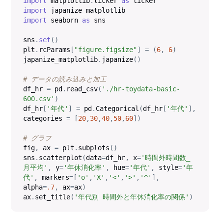
import
 matplotlib
.
ticker 
as
import
import
 seaborn 
as
 sns

sns
.
set
(
)
plt
.
rcParams
[
"figure.figsize"
]
=
(
6
,
6
)
japanize_matplotlib
.
japanize
(
)
# データの読み込みと加工
df_hr 
=
 pd
.
read_csv
(
'./hr-toydata-basic-
600.csv'
)
df_hr
[
'年代'
]
=
 pd
.
Categorical
(
df_hr
[
'年代'
]
,
categories 
=
[
20
,
30
,
40
,
50
,
60
]
)
# グラフ
fig
,
 ax 
=
 plt
.
subplots
(
)
sns
.
scatterplot
(
data
=
df_hr
,
 x
=
'時間外時間数_
月平均'
,
 y
=
'年休消化率'
,
 hue
=
'年代'
,
 style
=
'年
代'
,
 markers
=
[
'o'
,
'X'
,
'<'
,
'>'
,
'^'
]
,
alpha
=
.7
,
 ax
=
ax
)
ax
.
set_title
(
'年代別 時間外と年休消化率の関係'
)