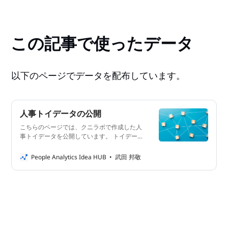
この記事で使ったデータ
以下のページでデータを配布しています。
人事トイデータの公開
こちらのページでは、クニラボで作成した人
事トイデータを公開しています。 トイデー
タとは？ トイデータ(Toy Data)とは、演習用
に使えるリアルでないデータのことをいいま
People Analytics Idea HUB
武田 邦敬
す。データ分析や機械学習のライブラリに附
属する場合もあり、手元にデータがなくても
そのライブラリをすぐに試せるのが利点で
す。 人事データ分析の演習にご活用くださ
い ピープルアナリティクスを学んでみたい
が手元に良いデータがない、という方も多い
のではないでしょうか。人事データは個人情
報を含むため、ピープルアナリティクスプロ