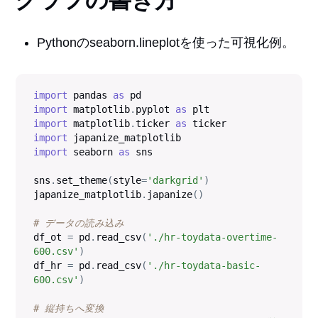
Pythonのseaborn.lineplotを使った可視化例。
import
 pandas 
as
import
 matplotlib
.
pyplot 
as
import
 matplotlib
.
ticker 
as
import
import
 seaborn 
as
 sns

sns
.
set_theme
(
style
=
'darkgrid'
)
japanize_matplotlib
.
japanize
(
)
# データの読み込み
df_ot 
=
 pd
.
read_csv
(
'./hr-toydata-overtime-
600.csv'
)
df_hr 
=
 pd
.
read_csv
(
'./hr-toydata-basic-
600.csv'
)
# 縦持ちへ変換