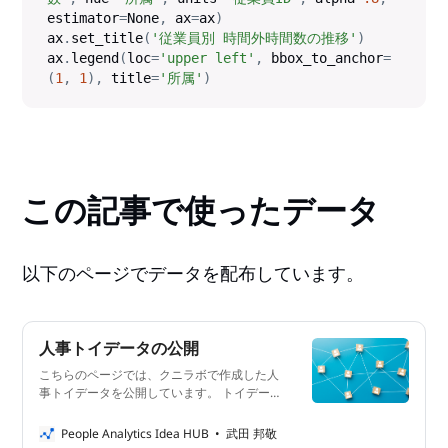
estimator
=
None
,
 ax
=
ax
)
ax
.
set_title
(
'従業員別 時間外時間数の推移'
)
ax
.
legend
(
loc
=
'upper left'
,
 bbox_to_anchor
=
(
1
,
1
)
,
 title
=
'所属'
)
この記事で使ったデータ
以下のページでデータを配布しています。
人事トイデータの公開
こちらのページでは、クニラボで作成した人
事トイデータを公開しています。 トイデー
タとは？ トイデータ(Toy Data)とは、演習用
に使えるリアルでないデータのことをいいま
People Analytics Idea HUB
武田 邦敬
す。データ分析や機械学習のライブラリに附