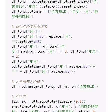
df_long 
=
 pd
.
DataFrame
(
df_ot
.
set_index
(
[
'従
業員ID'
,
'年度'
]
)
.
stack
(
)
)
.
reset_index
(
)
df_long
.
columns 
=
[
'従業員ID'
,
'年度'
,
'月'
,
'時
間外時間数'
]
# 日付型の年月を追加
df_long
[
'月'
]
=
df_long
[
'月'
]
.
str
.
replace
(
'月'
,
''
)
.
astype
(
int
)
df_long
[
'年'
]
=
 df_long
[
'年
度'
]
.
mask
(
df_long
[
'月'
]
<=
3
,
 df_long
[
'年度'
]
+
1
)
df_long
[
'年月'
]
=
pd
.
to_datetime
(
df_long
[
'年'
]
.
astype
(
str
)
+
'-'
+
 df_long
[
'月'
]
.
astype
(
str
)
)
# 人事情報との結合
df 
=
 pd
.
merge
(
df_long
,
 df_hr
,
 on
=
'従業員ID'
)
# グラフ
fig
,
 ax 
=
 plt
.
subplots
(
figsize
=
(
9
,
6
)
)
sns
.
lineplot
(
data
=
df
,
 x
=
'年月'
,
 y
=
'時間外時間
数'
,
 hue
=
'所属'
,
 units
=
'従業員ID'
,
 alpha
=
.8
,